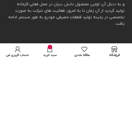
و به دنبال آن، اولین محصول دانش بنیان در محل فعلی کارخانه
تولید گردید از آن زمان تا به امروز، فعالیت های شرکت به صورت
تخصصی در زمینه تولید قطعات مصرفی خودرو به طور مستمر ادامه
یافت.
راه ارتباطی با ما:
0
فروشگاه
علاقه مندی
سبد خرید
حساب کاربری من
021-22660502
09133117393
تهران خیابان نلسون ماندلا کوچه دریا بندری پلاک40 برج افرا
طراحی و توسعه توسط مجموعه برج وب