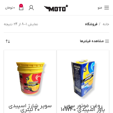
0
منو
0
تومان
خانه
فروشگاه
نمایش 1–8 از 24 نتیجه
مشاهده فیلترها
روغن موتور سوپر
سوپر شارژ اسپیدی
پاور اسپیدی 10W40
20 لیتری