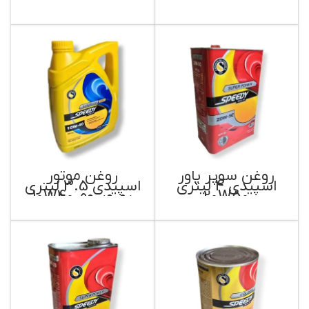
روغن سوپر پاور
روغن موتور
اسپیدی 4 لیتری
اسپیدی 3.5 لیتری
20W50
یوروپیوم 10W40