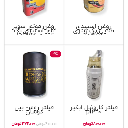
روغن اسپیدی
روغن موتور سوپر
طلایی یک لیتری
پاور اسپیدی یک
20W50
لیتری 20W50
-7%
فیلتر گازوئیل آبگیر
فیلتر روغن بیل
pl420
دوسان
800,000
تومان
372,000
تومان
400,000
تومان