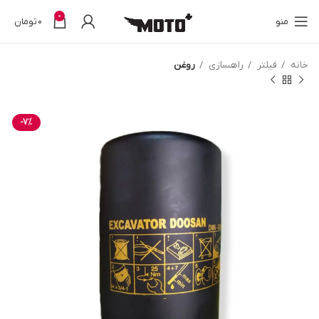
0
منو
0
تومان
خانه
فیلتر
راهسازی
روغن
-7%