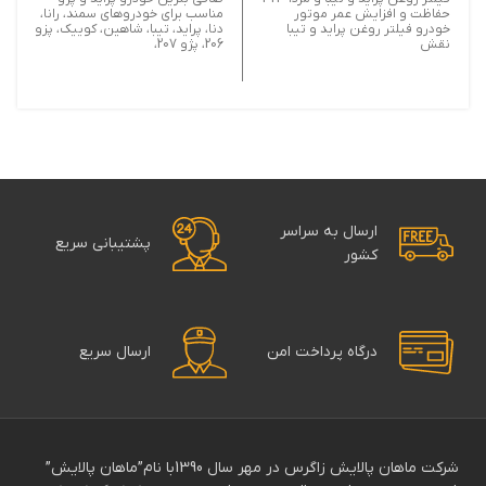
حفاظت و افزایش عمر موتور
مناسب برای خودروهای سمند، رانا،
خودرو فیلتر روغن پراید و تیبا
دنا، پراید، تیبا، شاهین، کوییک، پزو
نقش
206، پژو 207،
ارسال به سراسر
پشتیبانی سریع
کشور
درگاه پرداخت امن
ارسال سریع
شرکت ماهان پالایش زاگرس در مهر سال 1390با نام”ماهان پالایش”