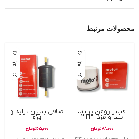
محصولات مرتبط
فیلتر روغن پراید،
صافی بنزین پراید و
تیبا و مزدا 323
پژو
88,000
تومان
65,000
تومان
فیلتر روغن پراید و تیبا و مزدا 323
صافی بنزین خودرو پراید و پژو