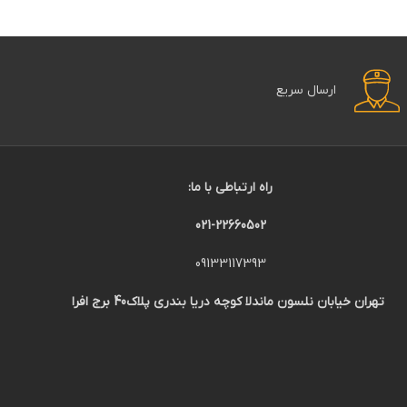
 است.
ارسال سریع
راه ارتباطی با ما:
021-22660502
09133117393
تهران خیابان نلسون ماندلا کوچه دریا بندری پلاک40 برج افرا