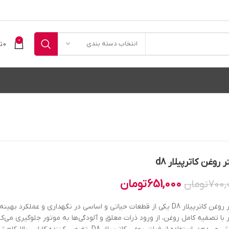
0
انتخاب دسته بندی
0
ت
ر روغن کاترپیلار d8
651,000
تومان
700,
تومان
فیلتر روغن کاترپیلار D8 یکی از قطعات حیاتی و اساسی در نگهداری و عملک
 با تصفیه کامل روغن، از ورود ذرات معلق و آلودگی‌ها به موتور جلوگیری می‌کن