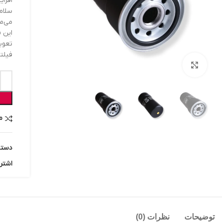
سلام
می‌ما
این ف
تعوی
فیلتر روغن کاترپیلار
بزرگنمایی تصویر
م
دسته
اشتر
توضیحات
نظرات (0)