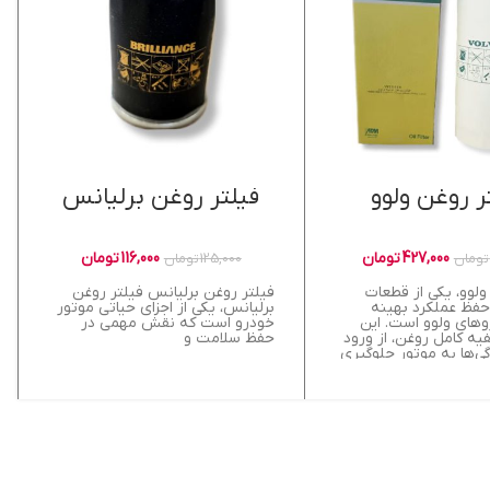
ر روغن ولوو
فیلتر روغن برلیانس
427,000
تومان
116,000
تومان
تومان
125,000
تومان
ولوو، یکی از قطعات
فیلتر روغن برلیانس فیلتر روغن
حفظ عملکرد بهینه
برلیانس، یکی از اجزای حیاتی موتور
وهای ولوو است. این
خودرو است که نقش مهمی در
فیه کامل روغن، از ورود
حفظ سلامت و
گی‌ها به موتور جلوگیری
ر قطعات داخلی را
هد. استفاده از فیلتر
باکیفیت ولوو،
 کارایی بهتر، کاهش
 و کاهش هزینه‌های
داری است. خرید فیلتر
ز منابع معتبر، بهترین
ظ سلامت و بهره‌وری