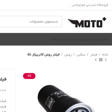
فروشگاه اینترنتی موتوپلاس
صفحه نخست
محصولات
تماس با ما
درباره ما
خانه
فیلتر
سنگین
روغن
فیلتر روغن کاترپیلار d8
-7%
فیلت
000
فیلتر