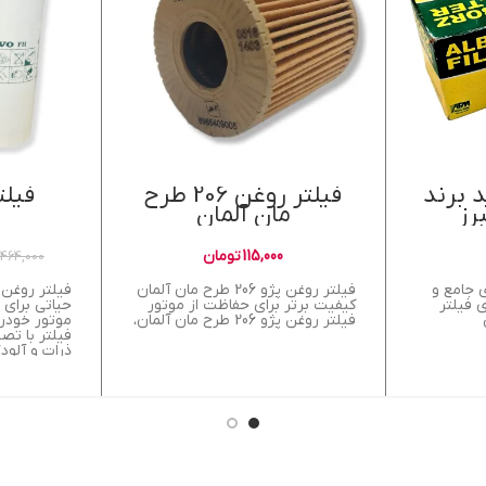
د برند
فیلتر روغن 206 طرح
فیلت
رز
مان آلمان
115,000
تومان
464,000
ی جامع و
فیلتر روغن پژو 206 طرح مان آلمان
فیلتر روغن 
ی فیلتر
کیفیت برتر برای حفاظت از موتور
حیاتی برای 
فیلتر روغن پژو 206 طرح مان آلمان،
موتور خودر
فیلتر با تص
ذرات و آلود
می‌کند و عم
افزایش می‌د
روغن اصل و 
تضمین‌کننده
مصرف سوخت
تعمیر و نگه
روغن ولوو ا
راه برای حف