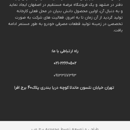
دفتر در مشهد و یک فروشگاه عرضه مستقیم در اصفهان ایجاد نماید
و به دنبال آن، اولین محصول دانش بنیان در محل فعلی کارخانه
تولید گردید از آن زمان تا به امروز، فعالیت های شرکت به صورت
تخصصی در زمینه تولید قطعات مصرفی خودرو به طور مستمر ادامه
یافت.
راه ارتباطی با ما:
021-22660502
09133117393
تهران خیابان نلسون ماندلا کوچه دریا بندری پلاک40 برج افرا
طراحی و توسعه توسط مجموعه برج وب