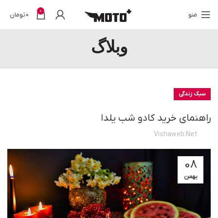
0
منو
0
تومان
وبلاگ
سبک زندگی
راهنمای خرید کادو شب یلدا
Vishaweb.net
08
بهمن