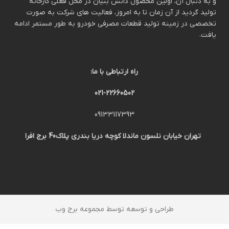
و به دنبال آن، اولین محصول دانش بنیان در محل فعلی کارخانه
تولید گردید از آن زمان تا به امروز، فعالیت های شرکت به صورت
تخصصی در زمینه تولید قطعات مصرفی خودرو به طور مستمر ادامه
یافت.
راه ارتباطی با ما:
021-22660502
09133117393
تهران خیابان نلسون ماندلا کوچه دریا بندری پلاک40 برج افرا
طراحی و توسعه توسط مجموعه برج وب