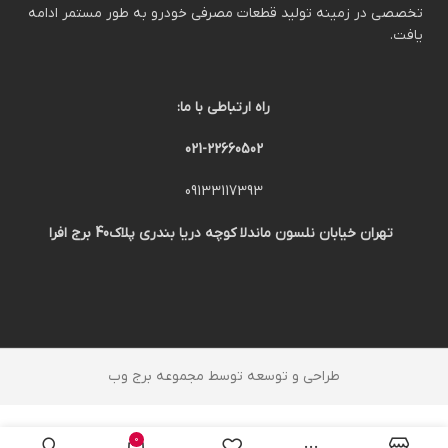
تخصصی در زمینه تولید قطعات مصرفی خودرو به طور مستمر ادامه
یافت.
راه ارتباطی با ما:
021-22660502
09133117393
تهران خیابان نلسون ماندلا کوچه دریا بندری پلاک40 برج افرا
طراحی و توسعه توسط مجموعه برج وب
0