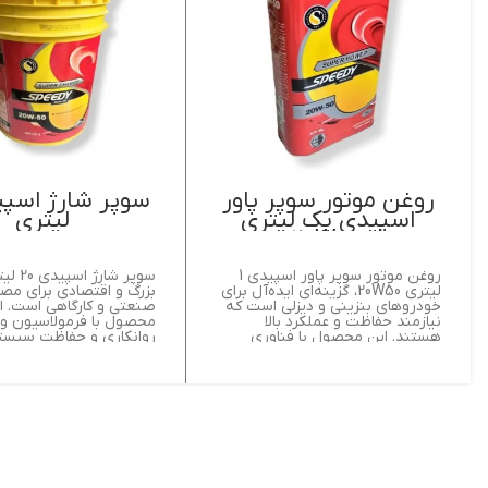
روغن موتور سوپر پاور
اسپیدی یک لیتری
لیتری
20W50
روغن موتور سوپر پاور اسپیدی 1
سوپر شار
لیتری 20W50، گزینه‌ای ایده‌آل برای
بزرگ و اقتصادی برای مص
خودروهای بنزینی و دیزلی است که
صنعتی و کارگاهی است. ا
نیازمند حفاظت و عملکرد بالا
محصول با فرمولاسیون ویژ
هستند. این محصول با فناوری
روانکاری و حفاظت سیست
پیشرفته، از قطعات داخلی موتور در
شارژ و کمپرسورها طراحی
برابر سایش و خوردگی محافظت
مقاومت بالا در برابر سای
می‌کند و عمر موتور را افزایش
خوردگی، عمر تجهیزات را 
می‌دهد. طراحی ویسکوزیته 20W50
می‌دهد و هزینه‌های نگهد
در دماهای مختلف، تضمین می‌کند
کاهش می‌کند.
که موتور در شرایط سرد و گرم به
خوبی کار کند.