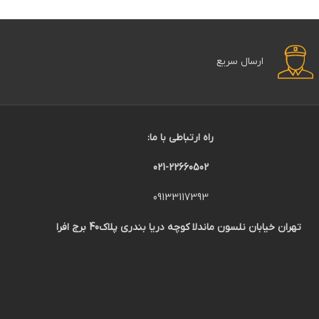
ارسال سریع
راه ارتباطی با ما:
021-22660502
09133117393
تهران خیابان نلسون ماندلا کوچه دریا بندری پلاک40 برج افرا