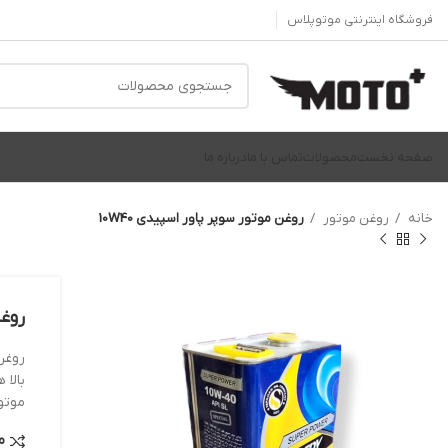
فروشگاه اینترنتی موتوپلاس
صفحه نخست
محصولات
تماس با ما
درباره ما
خانه
روغن موتور
روغن موتور سوپر پاور اسپیدی 10W40
روغن
بالا
موتو
م