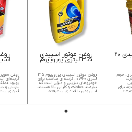
سوپر شارژ اسپیدی 20
روغن موتور اسپیدی
روغن
3.5 لیتری یوروپیوم
10W40
ژ اسپیدی 20 لیتری، حجم
روغن موتور اسپیدی یوروپیوم 3.5
ارف
لیتری 10W40، گزینه‌ای مناسب برای
گزینه‌ای ای
ین
خودروهای بنزینی و دیزلی است که
بهبود عملکر
ه، برای
نیازمند حفاظت و کارایی بالا هستند.
بنزینی و دی
م‌های
این روغن با فناوری پیشرفته،
فناوری پیشر
 شده است.
قطعات داخلی موتور را در برابر
موتور را در
ش و
سایش و خوردگی محافظت می‌کند و
محافظت می‌ک
افزایش
عمر موتور را افزایش می‌دهد.
افزایش می‌د
اری را
ویسکوزیته 10W40 در دماهای
مختلف، تضمین‌کننده کارایی و
روانی موتور در شرایط سرد و گرم
است.