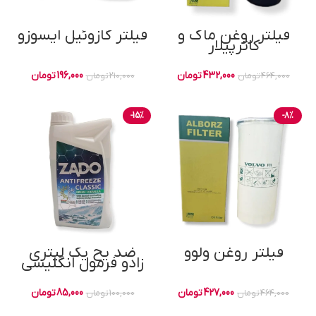
فیلتر روغن ماک و
فیلتر گازوئیل ایسوزو
کاترپیلار
432,000
تومان
196,000
تومان
464,000
تومان
210,000
تومان
-15%
-8%
فیلتر روغن ولوو
ضد یخ یک لیتری
زادو فرمول انگلیسی
427,000
تومان
85,000
تومان
464,000
تومان
100,000
تومان