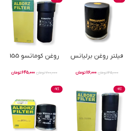
فیلتر روغن برلیانس
روغن کوماتسو 155
116,000
تومان
645,000
تومان
125,000
تومان
700,000
تومان
-7%
-7%