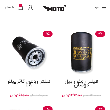
0
منو
0
تومان
-7%
-7%
فیلتر روغن بیل
فیلتر روغن کاترپیلار
دوسان
d8
372,000
تومان
651,000
تومان
400,000
تومان
700,000
تومان
-8%
-7%