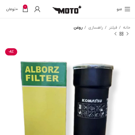
0
منو
0
تومان
خانه
فیلتر
راهسازی
روغن
-8%