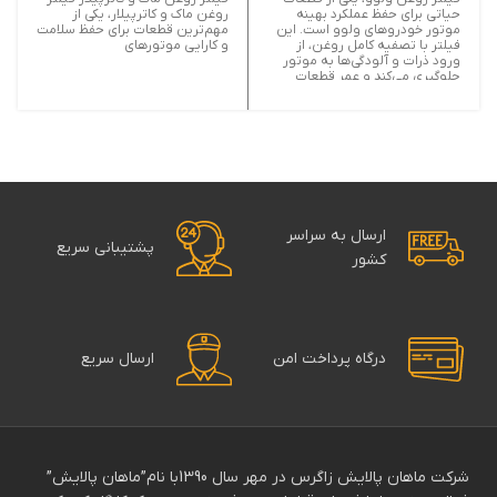
حیاتی برای حفظ عملکرد بهینه
روغن ماک و کاترپیلار، یکی از
موتور خودروهای ولوو است. این
مهم‌ترین قطعات برای حفظ سلامت
فیلتر با تصفیه کامل روغن، از
و کارایی موتورهای
ورود ذرات و آلودگی‌ها به موتور
جلوگیری می‌کند و عمر قطعات
داخلی را افزایش می‌دهد. استفاده
از فیلتر روغن اصل و باکیفیت
ولوو، تضمین‌کننده کارایی بهتر،
کاهش مصرف سوخت و کاهش
هزینه‌های تعمیر و نگهداری است.
خرید فیلتر روغن ولوو از منابع
معتبر، بهترین راه برای حفظ سلامت
و بهره‌وری خودروی شما است.
ارسال به سراسر
پشتیبانی سریع
کشور
درگاه پرداخت امن
ارسال سریع
شرکت ماهان پالایش زاگرس در مهر سال 1390با نام”ماهان پالایش”