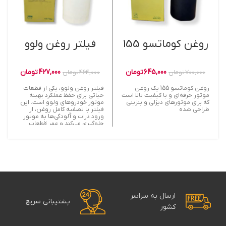
روغن کوماتسو 155
فیلتر روغن ولوو
645,000
تومان
427,000
تومان
700,000
تومان
464,000
تومان
روغن کوماتسو 155 یک روغن
فیلتر روغن ولوو، یکی از قطعات
موتور حرفه‌ای و با کیفیت بالا است
حیاتی برای حفظ عملکرد بهینه
که برای موتورهای دیزلی و بنزینی
موتور خودروهای ولوو است. این
طراحی شده
فیلتر با تصفیه کامل روغن، از
ورود ذرات و آلودگی‌ها به موتور
جلوگیری می‌کند و عمر قطعات
داخلی را افزایش می‌دهد. استفاده
از فیلتر روغن اصل و باکیفیت
ولوو، تضمین‌کننده کارایی بهتر،
کاهش مصرف سوخت و کاهش
هزینه‌های تعمیر و نگهداری است.
خرید فیلتر روغن ولوو از منابع
معتبر، بهترین راه برای حفظ سلامت
و بهره‌وری خودروی شما است.
ارسال به سراسر
پشتیبانی سریع
کشور